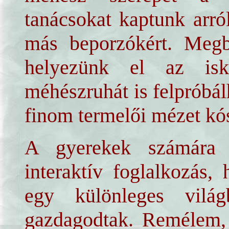
tanácsokat kaptunk arró
más beporzókért. Megbe
helyezünk el az isk
méhészruhát is felpróbá
finom termelői mézet kós
A gyerekek számára 
interaktív foglalkozás, 
egy különleges vilá
gazdagodtak. Remélem, 