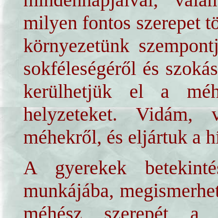
milyen fontos szerepet t
környezetünk szempontj
sokféleségéről és szokása
kerülhetjük el a méh
helyzeteket. Vidám, 
méhekről, és eljártuk a h
A gyerekek betekint
munkájába, megismerhett
méhész szerepét a 