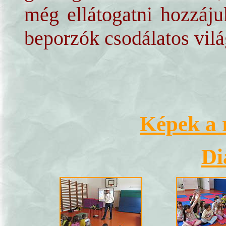
még ellátogatni hozzáju
beporzók csodálatos vilá
Képek a 
Di