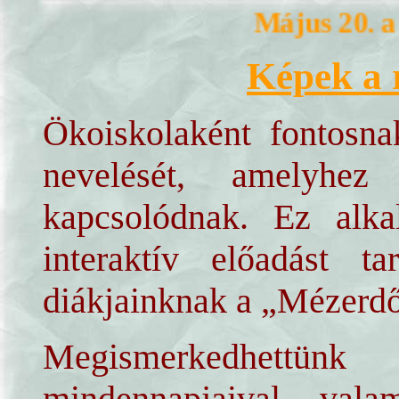
Május 20. a
Képek a 
Ökoiskolaként fontosna
nevelését, amelyhez
kapcsolódnak. Ez alk
interaktív előadást t
diákjainknak a „Mézerd
Megismerkedhettünk
mindennapjaival, val