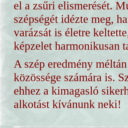
el a zsűri elismerését. 
szépségét idézte meg, h
varázsát is életre keltet
képzelet harmonikusan ta
A szép eredmény méltán 
közössége számára is. S
ehhez a kimagasló sikerh
alkotást kívánunk neki!