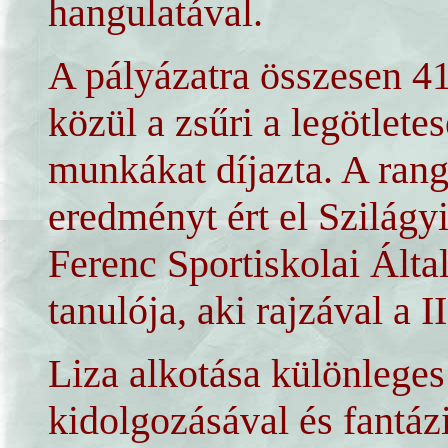
hangulatával.
A pályázatra összesen 41
közül a zsűri a legötlete
munkákat díjazta. A ra
eredményt ért el Szilágyi
Ferenc Sportiskolai Által
tanulója, aki rajzával a I
Liza alkotása különleges
kidolgozásával és fantáz