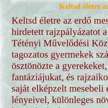
Keltsd életre a
Keltsd életre az erdő me
hirdetett rajzpályázatot
Tétényi Művelődési Közp
tagozatos gyermekek szá
ösztönözte a gyerekeket
fantáziájukat, és rajzai
saját elképzelt mesebeli 
lényeivel, különleges nö