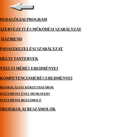
PEDAGÓGIAI PROGRAM
SZERVEZETI ÉS MŰKÖDÉSI SZABÁLYZAT
HÁZIREND
PANASZKEZELÉSI SZABÁLYZAT
HELYI TANTERVEK
NYELVI MÉRÉS EREDMÉNYEI
KOMPETENCIAMÉRÉS EREDMÉNYEI
BEISKOLÁZÁSI KÖRZETHATÁROK
INTÉZMÉNYI ÉVES MUNKATERV
INTÉZMÉNYI BESZÁMOLÓ
ÖKOISKOLAI BESZÁMOLÓK